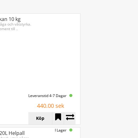
kan 10 kg
åga och våtstyrka.
ent till ..
Leveranstid 4-7 Dagar
440.00 sek
Köp
I Lager
20L Helpall