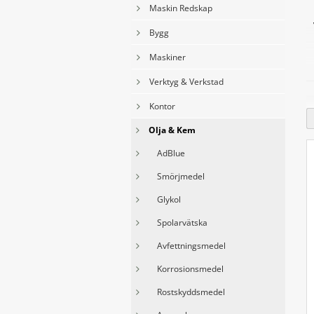
Maskin Redskap
Bygg
Maskiner
Verktyg & Verkstad
Kontor
O
Olja & Kem
f
AdBlue
V
a
Smörjmedel
s
Glykol
Spolarvätska
Avfettningsmedel
Korrosionsmedel
Rostskyddsmedel