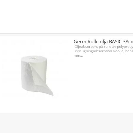
Germ Rulle olja BASIC 38c
Oljeabsorbent på rulle av polypropy
uppsugning/absorption av olja, bensi
mm...