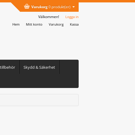
Varukorg
0 produkt(er)
Välkommen!
Logga in
Hem
Mitt konto
Varukorg
Kassa
illbehör
Skydd & Säkerhet