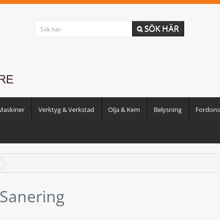
SÖK HÄR
Maskiner
Verktyg & Verkstad
Olja & Kem
Belysning
Fordonst
Sanering