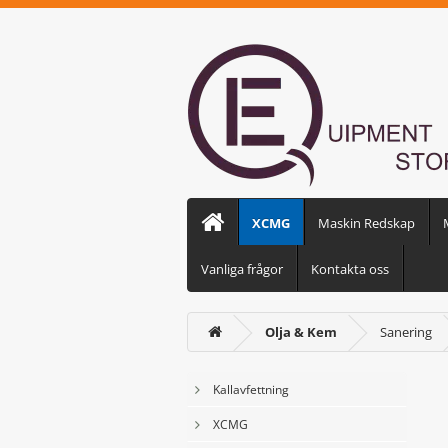
XCMG
Maskin Redskap
Vanliga frågor
Kontakta oss
Olja & Kem
Sanering
Kallavfettning
XCMG