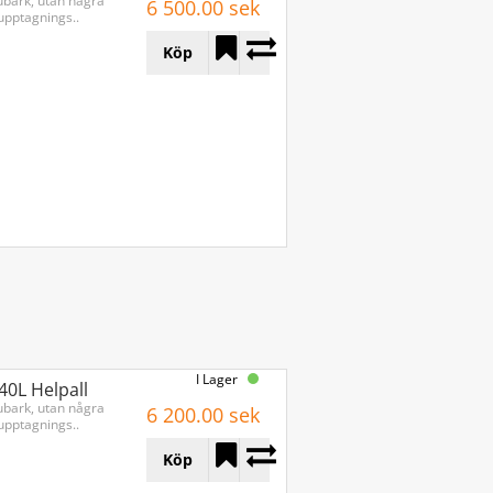
ubark, utan några
6 500.00 sek
upptagnings..
Köp
I Lager
40L Helpall
ubark, utan några
6 200.00 sek
upptagnings..
Köp