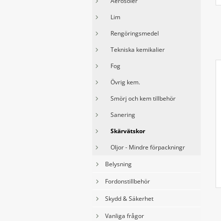
V
Aerosoler
Lim
S
Rengöringsmedel
s
Tekniska kemikalier
o
Fog
S
Övrig kem.
b
Smörj och kem tillbehör
v
Sanering
S
Skärvätskor
r
Oljor - Mindre förpackningr
e
Belysning
S
Fordonstillbehör
d
Skydd & Säkerhet
Vanliga frågor
T