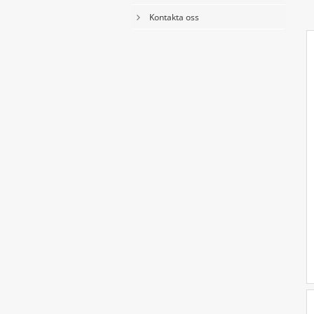
k
Kontakta oss
e
f