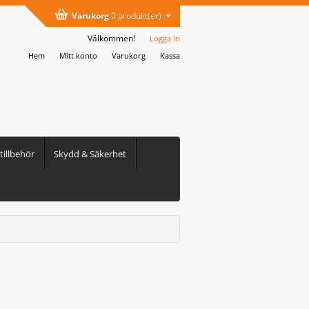
Varukorg
0 produkt(er)
Välkommen!
Logga in
Hem
Mitt konto
Varukorg
Kassa
illbehör
Skydd & Säkerhet