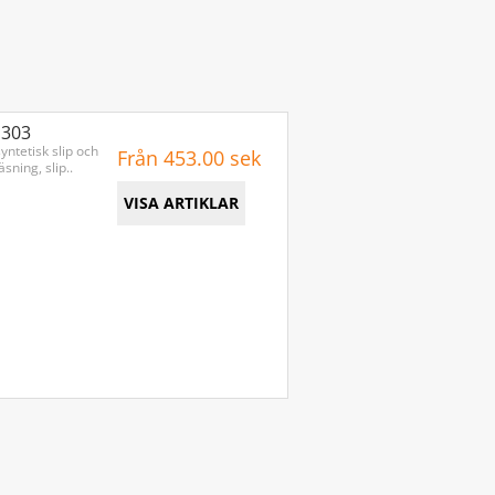
1303
ntetisk slip och
Från 453.00 sek
sning, slip..
VISA ARTIKLAR