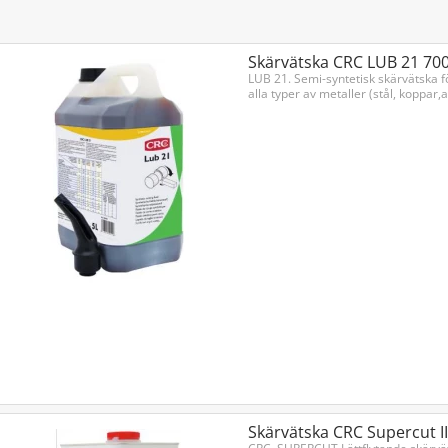
ylförmågor samt rostskydd och pH-reglerande egenskaper. Dess anv
ffektiv bearbetning med en förbättrad skärkvalitet och en längre livs
ör att optimera din metallbearbetning och uppnå bästa möjliga resu
Skärvätska CRC LUB 21 700
LUB 21. Semi-syntetisk skärvätska f
alla typer av metaller (stål, koppar,
Skärvätska CRC Supercut I