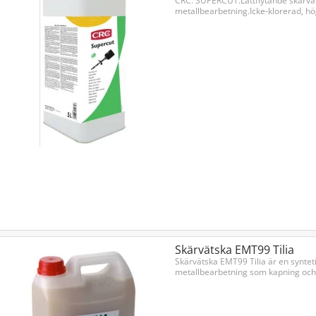
CRC. SUPERCUT.Lättflytande skärvä
metallbearbetning.Icke-klorerad, hög
Skärvätska EMT99 Tilia
Skärvätska EMT99 Tilia är en syntet
metallbearbetning som kapning och 