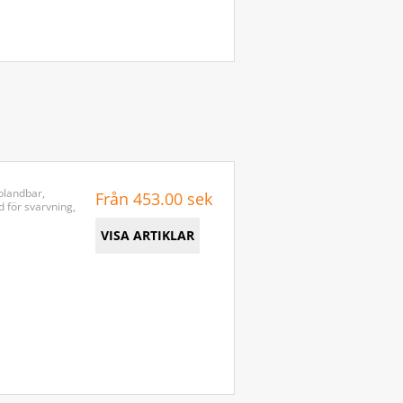
blandbar,
Från 453.00 sek
d för svarvning,
VISA ARTIKLAR