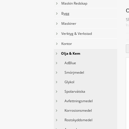
Maskin Redskap
O
Bygg
S
Maskiner
k
Verktyg & Verkstad
D
o
Kontor
D
Olja & Kem
a
v
AdBlue
d
Smörjmedel
V
Glykol
M
p
Spolarvätska
d
Avfettningsmedel
V
k
Korrosionsmedel
p
Rostskyddsmedel