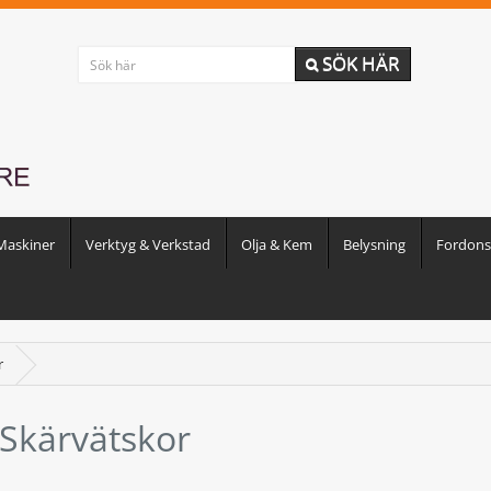
SÖK HÄR
Maskiner
Verktyg & Verkstad
Olja & Kem
Belysning
Fordonst
r
Skärvätskor