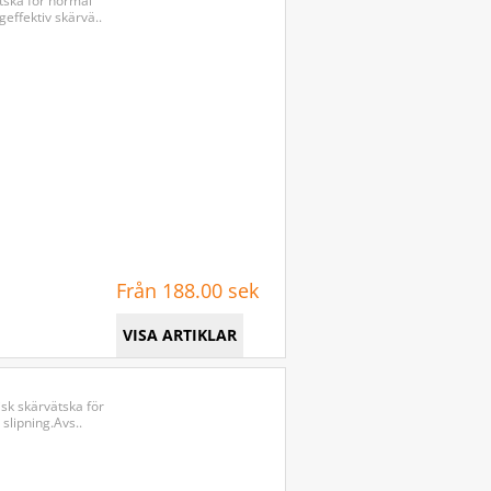
tska för normal
effektiv skärvä..
Från 188.00 sek
VISA ARTIKLAR
isk skärvätska för
slipning.Avs..