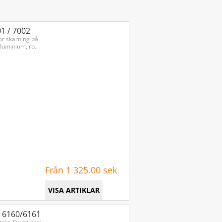
ändning leder till en jämn och
längd på verktyg. Välj Tillia skärvätska
ltat.
1 / 7002
ör skärning på
aluminium, ro..
Från 1 325.00 sek
VISA ARTIKLAR
I 6160/6161