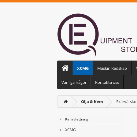
XCMG
Maskin Redskap
Vanliga frågor
Kontakta oss
Olja & Kem
Skärvätsko
Kallavfettning
XCMG