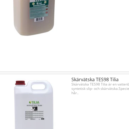
Skärvätska TES98 Tilia
Skärvätska TES98 Tilia är en vatten
syntetisk slip- och skärvätska.Specie
hår..