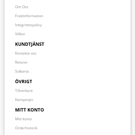
Om Oss
Fraktinformation
Integritetspolicy
Villkor
KUNDTJÄNST
Kontakta oss
Returer
Sidkarta
ÖVRIGT
Tillverkare
Kampanjer
MITT KONTO
Mitt konto
Orderhistorik