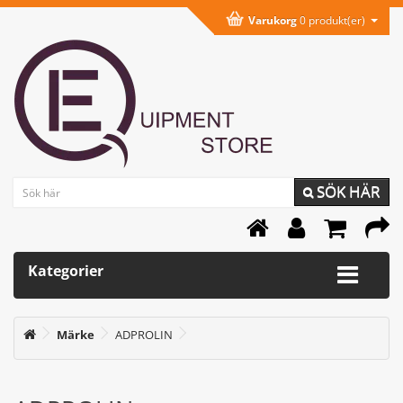
Varukorg
0 produkt(er)
SÖK HÄR
Kategorier
Märke
ADPROLIN