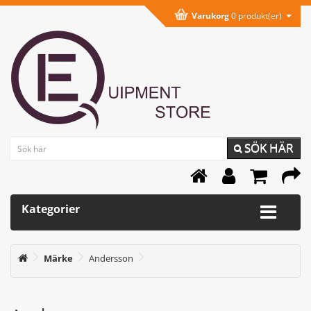
Varukorg
0 produkt(er)
SÖK HÄR
Kategorier
Märke
Andersson