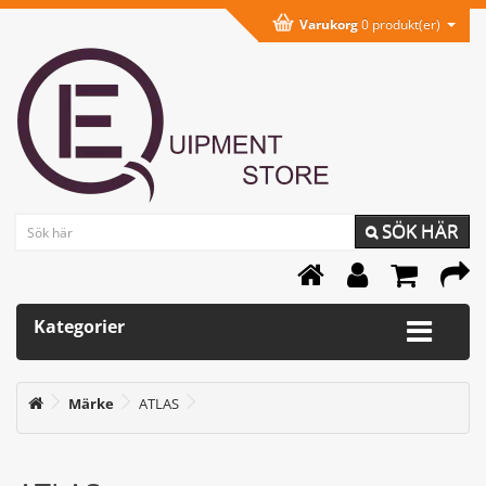
Varukorg
0 produkt(er)
SÖK HÄR
Kategorier
Märke
ATLAS