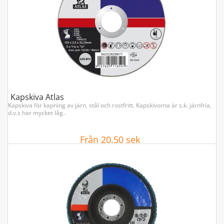
Kapskiva Atlas
Kapskiva för kapning av järn, stål och rostfritt. Kapskivorna är s.k. järnfria,
d.v.s har mycket låg..
Från 20.50 sek
VISA ARTIKLAR