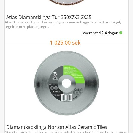
Atlas Diamantklinga Tur 350X7X3.2X25
Atlas Universal Turbo. För kapning av diverse byggmaterial t. ex.t egel,
tegelrör och -plattor, tege..
Leveranstid 2-4 dagar
1 025.00 sek
Köp
Diamantkapklinga Norton Atlas Ceramic Tiles
Atlas Ceramic Tiles. För kapning av kakel och klinker. Sintrad hel slät bana.