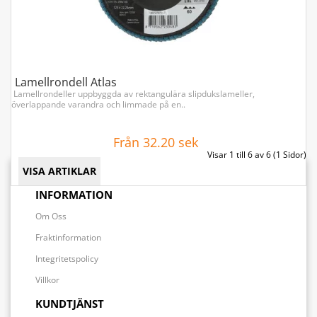
Lamellrondell Atlas
Lamellrondeller uppbyggda av rektangulära slipdukslameller,
överlappande varandra och limmade på en..
Från 32.20 sek
Visar 1 till 6 av 6 (1 Sidor)
VISA ARTIKLAR
INFORMATION
Om Oss
Fraktinformation
Integritetspolicy
Villkor
KUNDTJÄNST