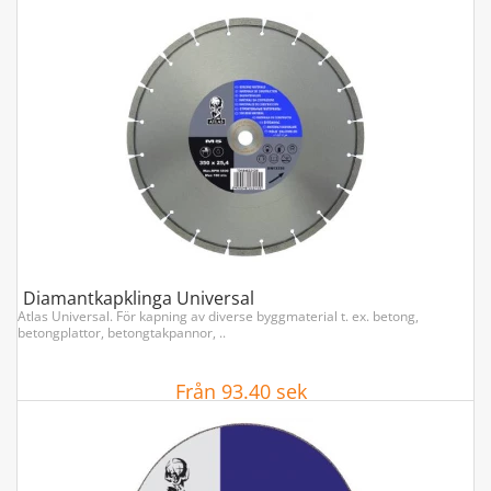
VISA ARTIKLAR
Diamantkapklinga Universal
Atlas Universal. För kapning av diverse byggmaterial t. ex. betong,
betongplattor, betongtakpannor, ..
Från 93.40 sek
VISA ARTIKLAR