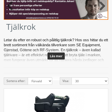
Tjälkrok
Letar du efter en robust och pålitlig tjälkrok? Hos oss hittar du ett 
brett sortiment från välkända tillverkare som SE Equipment, 
Gjerstad, Götene och RF-System. En tjälkrok – även kallad 
tjälrivare – är ett effektivt redskap för att bryta tjäle i marken, 
men fungerar även utmärkt för att hantera hårda jordlager och 
envisa stenar. Oavsett om du använder din tjälkrok dagligen i 
tuffa miljöer eller bara vid enstaka tillfällen, har vi rätt modell för 
dina behov.
Sortera efter:
Visa:
Vi erbjuder även beställningar från andra tillverkare vid behov – 
tveka inte att kontakta oss för mer information om specifika 
lösningar.
Tjälkrokar för alla behov