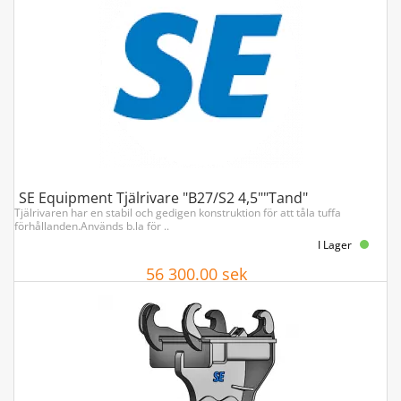
SE Equipment Tjälrivare "B27/S2 4,5""Tand"
Tjälrivaren har en stabil och gedigen konstruktion för att tåla tuffa
förhållanden.Används b.la för ..
I Lager
56 300.00 sek
Köp