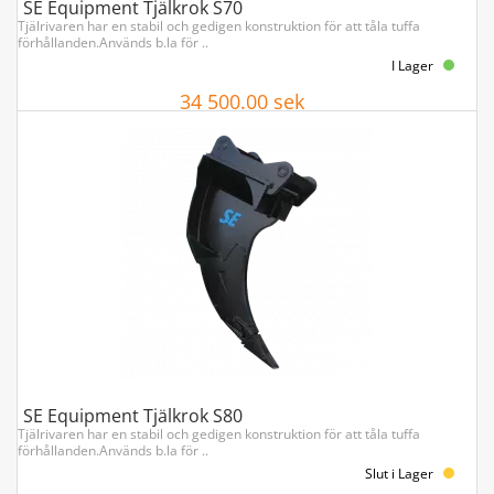
SE Equipment Tjälkrok S70
Tjälrivaren har en stabil och gedigen konstruktion för att tåla tuffa
förhållanden.Används b.la för ..
I Lager
34 500.00 sek
Köp
SE Equipment Tjälkrok S80
Tjälrivaren har en stabil och gedigen konstruktion för att tåla tuffa
förhållanden.Används b.la för ..
Slut i Lager