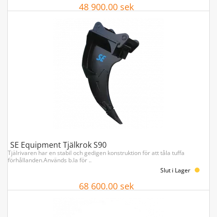
48 900.00 sek
Köp
SE Equipment Tjälkrok S90
Tjälrivaren har en stabil och gedigen konstruktion för att tåla tuffa
förhållanden.Används b.la för ..
Slut i Lager
68 600.00 sek
Köp