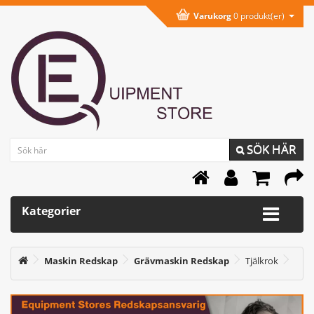
Varukorg
0 produkt(er)
SÖK HÄR
Kategorier
Maskin Redskap
Grävmaskin Redskap
Tjälkrok