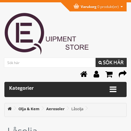
Varukorg
0 produkt(er)
SÖK HÄR
Kategorier
Olja & Kem
Aerosoler
Låsolja
Låsolja