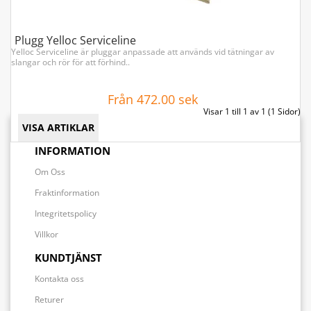
Plugg Yelloc Serviceline
Yelloc Serviceline är pluggar anpassade att används vid tätningar av
slangar och rör för att förhind..
Från 472.00 sek
Visar 1 till 1 av 1 (1 Sidor)
VISA ARTIKLAR
INFORMATION
Om Oss
Fraktinformation
Integritetspolicy
Villkor
KUNDTJÄNST
Kontakta oss
Returer