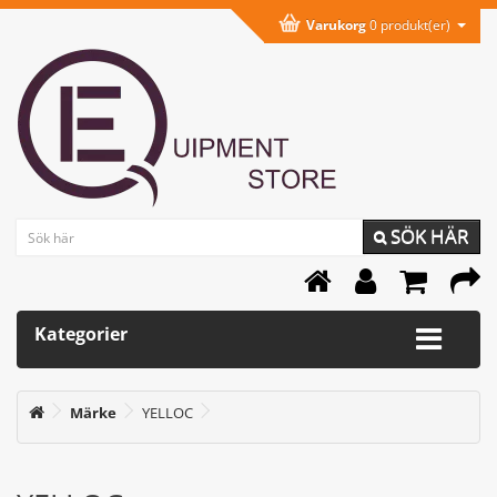
Varukorg
0 produkt(er)
SÖK HÄR
Kategorier
Märke
YELLOC